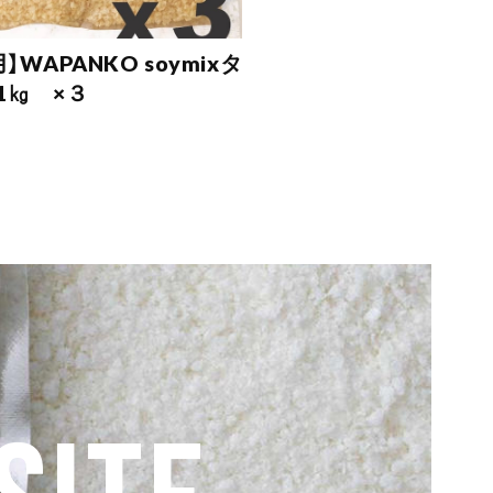
】WAPANKO soymixタ
1㎏ ×３