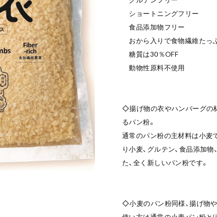
ショートニングフリー
食品添加物フリー
おから入りで食物繊維たっ
糖質は30％OFF
動物性原料不使用
◇揚げ物の衣やハンバーグの
るパン粉。
通常のパン粉の主材料は小麦です
り小麦、グルテン、食品添加物
た、全く新しいパン粉です。
◇小麦のパン粉同様、揚げ物
使い方は通常の小麦パン粉とほ