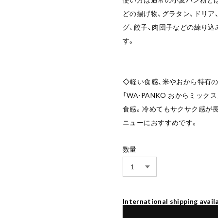
どの揚げ物、グラタン、ドリア
グ、餃子、肉団子などの練り込
す。
◇軽い食感、米やおから特有の
「WA-PANKO おからミッ
食感。冷めてもサクサク感が
ニューにおすすめです。
数量
International shipping avail