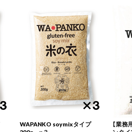
イ
WAPANKO soymixタイプ
【業務