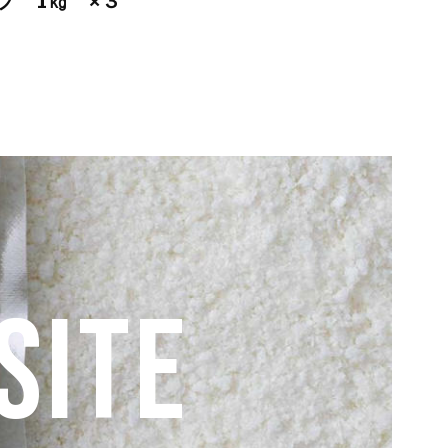
プ 1㎏ ×３
SITE