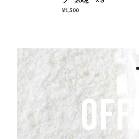
プ 200g ×３
¥1,500
OFF